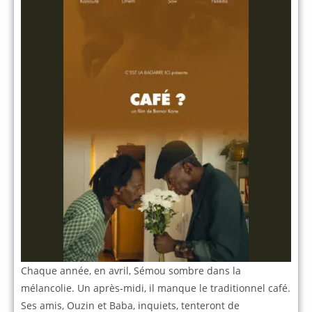
Chaque année, en avril, Sémou sombre dans la
mélancolie. Un après-midi, il manque le traditionnel café.
Ses amis, Ouzin et Baba, inquiets, tenteront de