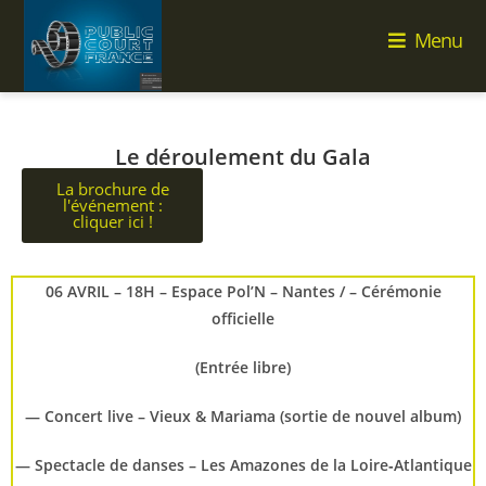
Menu
Le déroulement du Gala
La brochure de
l'événement :
cliquer ici !
06 AVRIL – 18H – Espace Pol’N – Nantes / – Cérémonie
officielle
(Entrée libre)
— Concert live – Vieux & Mariama (sortie de nouvel album)
— Spectacle de danses – Les Amazones de la Loire‑Atlantique